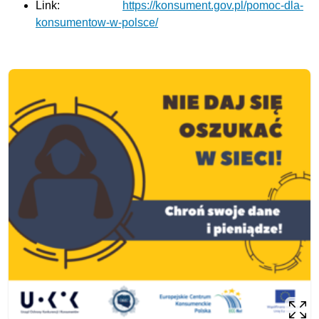
Link:
https://konsument.gov.pl/pomoc-dla-
konsumentow-w-polsce/