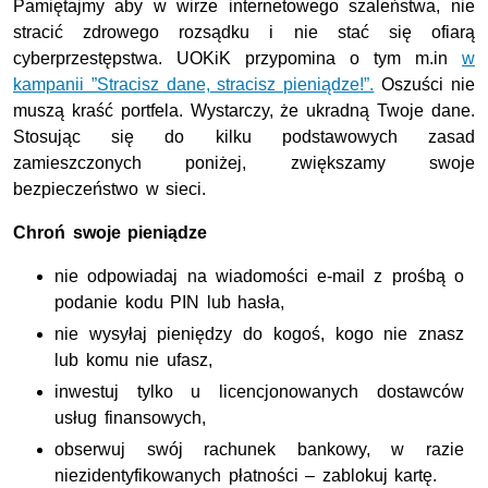
Pamiętajmy aby w wirze internetowego szaleństwa, nie
stracić zdrowego rozsądku i nie stać się ofiarą
cyberprzestępstwa. UOKiK przypomina o tym m.in
w
kampanii ”Stracisz dane, stracisz pieniądze!”.
Oszuści nie
muszą kraść portfela. Wystarczy, że ukradną Twoje dane.
Stosując się do kilku podstawowych zasad
zamieszczonych poniżej, zwiększamy swoje
bezpieczeństwo w sieci.
Chroń swoje pieniądze
nie odpowiadaj na wiadomości e-mail z prośbą o
podanie kodu PIN lub hasła,
nie wysyłaj pieniędzy do kogoś, kogo nie znasz
lub komu nie ufasz,
inwestuj tylko u licencjonowanych dostawców
usług finansowych,
obserwuj swój rachunek bankowy, w razie
niezidentyfikowanych płatności – zablokuj kartę.