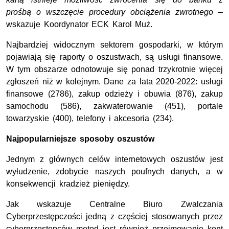
prośbą o wszczęcie procedury obciążenia zwrotnego
–
wskazuje Koordynator ECK Karol Muż.
Najbardziej widocznym sektorem gospodarki, w którym
pojawiają się raporty o oszustwach, są usługi finansowe.
W tym obszarze odnotowuje się ponad trzykrotnie więcej
zgłoszeń niż w kolejnym. Dane za lata 2020-2022: usługi
finansowe (2786), zakup odzieży i obuwia (876), zakup
samochodu (586), zakwaterowanie (451), portale
towarzyskie (400), telefony i akcesoria (234).
Najpopularniejsze sposoby oszustów
Jednym z głównych celów internetowych oszustów jest
wyłudzenie, zdobycie naszych poufnych danych, a w
konsekwencji kradzież pieniędzy.
Jak wskazuje Centralne Biuro Zwalczania
Cyberprzestępczości jedną z częściej stosowanych przez
cyberprzestępców metod jest również przejmowanie kont