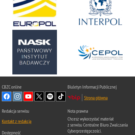
CBZC online
Biuletyn Informacji Publicznej
Strona główna
Redakcja serwisu
Nota prawna
Chcesz wykorzystać materiał
Kontakt z redakcją
z serwisu Centralne Biuro Zwalczania
Cyberprzestępczości.
Dostępność