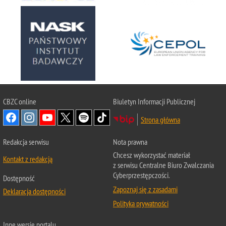
CBZC online
Biuletyn Informacji Publicznej
Strona główna
Redakcja serwisu
Nota prawna
Chcesz wykorzystać materiał
Kontakt z redakcją
z serwisu Centralne Biuro Zwalczania
Cyberprzestępczości.
Dostępność
Zapoznaj się z zasadami
Deklaracja dostępności
Polityka prywatności
Inne wersje portalu