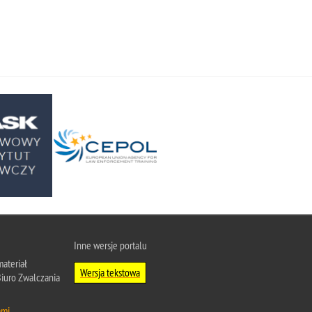
Inne wersje portalu
ateriał
Wersja tekstowa
Biuro Zwalczania
ami