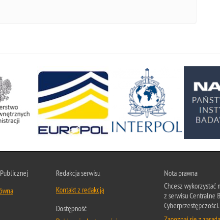
 Publicznej
Redakcja serwisu
Nota prawna
Chcesz wykorzystać m
Kontakt z redakcją
łówna
z serwisu Centralne 
Cyberprzestępczości.
Dostępność
Zapoznaj się z zasad