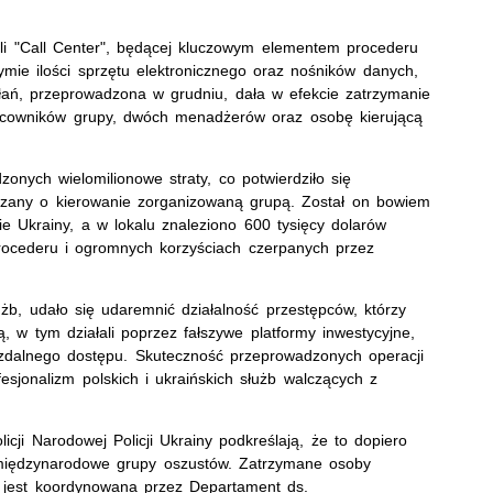
rali "Call Center", będącej kluczowym elementem procederu
ymie ilości sprzętu elektronicznego oraz nośników danych,
łań, przeprowadzona w grudniu, dała w efekcie zatrzymanie
racowników grupy, dwóch menadżerów oraz osobę kierującą
nych wielomilionowe straty, co potwierdziło się
jrzany o kierowanie zorganizowaną grupą. Został on bowiem
e Ukrainy, a w lokalu znaleziono 600 tysięcy dolarów
rocederu i ogromnych korzyściach czerpanych przez
łużb, udało się udaremnić działalność przestępców, którzy
 w tym działali poprzez fałszywe platformy inwestycyjne,
 zdalnego dostępu. Skuteczność przeprowadzonych operacji
jonalizm polskich i ukraińskich służb walczących z
ji Narodowej Policji Ukrainy podkreślają, że to dopiero
międzynarodowe grupy oszustów. Zatrzymane osoby
a jest koordynowana przez Departament ds.