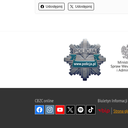
Udostępnij
Udostępnij
CBZC online
Biuletyn Informacji
Strona g