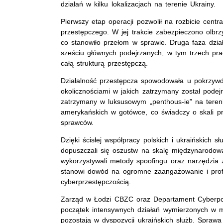
działań w kilku lokalizacjach na terenie Ukrainy.
Pierwszy etap operacji pozwolił na rozbicie cent
przestępczego. W jej trakcie zabezpieczono olbrz
co stanowiło przełom w sprawie. Druga faza dzia
sześciu głównych podejrzanych, w tym trzech p
całą strukturą przestępczą.
Działalność przestępcza spowodowała u pokrzywdzo
okolicznościami w jakich zatrzymany został pode
zatrzymany w luksusowym „penthous-ie” na tereni
amerykańskich w gotówce, co świadczy o skali p
sprawców.
Dzięki ścisłej współpracy polskich i ukraińskich s
dopuszczali się oszustw na skalę międzynarodową,
wykorzystywali metody spoofingu oraz narzędzia
stanowi dowód na ogromne zaangażowanie i profes
cyberprzestępczością.
Zarząd w Łodzi CBZC oraz Departament Cyberpolic
początek intensywnych działań wymierzonych w 
pozostają w dyspozycji ukraińskich służb. Spraw