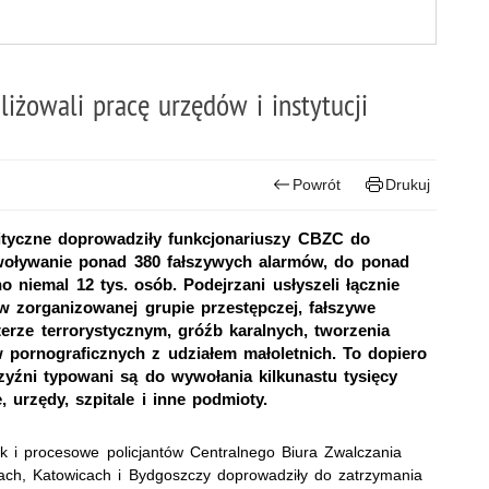
iżowali pracę urzędów i instytucji
Powrót
Drukuj
lityczne doprowadziły funkcjonariuszy CBZC do
woływanie ponad 380 fałszywych alarmów, do ponad
niemal 12 tys. osób. Podejrzani usłyszeli łącznie
 w zorganizowanej grupie przestępczej, fałszywe
erze terrorystycznym, gróźb karalnych, tworzenia
 pornograficznych z udziałem małoletnich. To dopiero
yźni typowani są do wywołania kilkunastu tysięcy
 urzędy, szpitale i inne podmioty.
ak i procesowe policjantów Centralnego Biura Zwalczania
ach, Katowicach i Bydgoszczy doprowadziły do zatrzymania