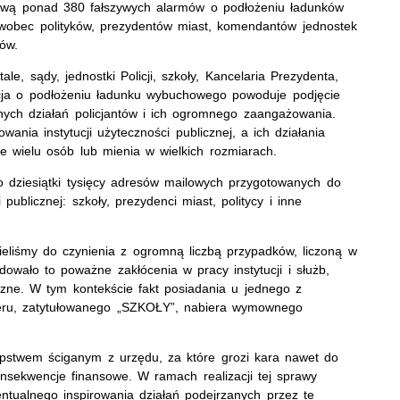
ową ponad 380 fałszywych alarmów o podłożeniu ładunków
wobec polityków, prezydentów miast, komendantów jednostek
rów.
tale, sądy, jednostki Policji, szkoły, Kancelaria Prezydenta,
cja o podłożeniu ładunku wybuchowego powoduje podjęcie
nych działań policjantów i ich ogromnego zaangażowania.
ania instytucji użyteczności publicznej, a ich działania
e wielu osób lub mienia w wielkich rozmiarach.
 dziesiątki tysięcy adresów mailowych przygotowanych do
ublicznej: szkoły, prezydenci miast, politycy i inne
mieliśmy do czynienia z ogromną liczbą przypadków, liczoną w
wało to poważne zakłócenia w pracy instytucji i służb,
zne. W tym kontekście fakt posiadania u jednego z
deru, zatytułowanego „SZKOŁY”, nabiera wymownego
stwem ściganym z urzędu, za które grozi kara nawet do
nsekwencje finansowe. W ramach realizacji tej sprawy
tualnego inspirowania działań podejrzanych przez te