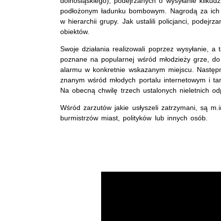
dolnośląskiego), podejrzanych o wysyłanie kilkud
podłożonym ładunku bombowym. Nagrodą za ich d
w hierarchii grupy. Jak ustalili policjanci, podej
obiektów.
Swoje działania realizowali poprzez wysyłanie, a t
poznane na popularnej wśród młodzieży grze, do
alarmu w konkretnie wskazanym miejscu. Następn
znanym wśród młodych portalu internetowym i ta
Na obecną chwilę trzech ustalonych nieletnich 
Wśród zarzutów jakie usłyszeli zatrzymani, są m
burmistrzów miast, polityków lub innych osób.