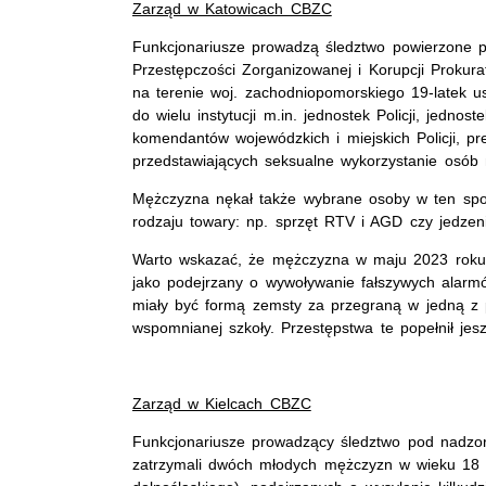
Zarząd w Katowicach CBZC
Funkcjonariusze prowadzą śledztwo powierzone 
Przestępczości Zorganizowanej i Korupcji Prokur
na terenie woj. zachodniopomorskiego 19-latek 
do wielu instytucji m.in. jednostek Policji, jedn
komendantów wojewódzkich i miejskich Policji, pr
przedstawiających seksualne wykorzystanie osób 
Mężczyzna nękał także wybrane osoby w ten spo
rodzaju towary: np. sprzęt RTV i AGD czy jedzen
Warto wskazać, że mężczyzna w maju 2023 roku, 
jako podejrzany o wywoływanie fałszywych alarmó
miały być formą zemsty za przegraną w jedną z 
wspomnianej szkoły. Przestępstwa te popełnił jesz
Zarząd w Kielcach CBZC
Funkcjonariusze prowadzący śledztwo pod nadz
zatrzymali dwóch młodych mężczyzn w wieku 18 (n