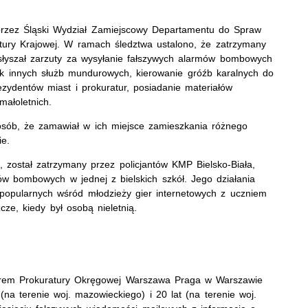
przez Śląski Wydział Zamiejscowy Departamentu do Spraw
atury Krajowej. W ramach śledztwa ustalono, że zatrzymany
usłyszał zarzuty za wysyłanie fałszywych alarmów bombowych
ostek innych służb mundurowych, kierowanie gróźb karalnych do
ezydentów miast i prokuratur, posiadanie materiałów
małoletnich.
sób, że zamawiał w ich miejsce zamieszkania różnego
ie.
został zatrzymany przez policjantów KMP Bielsko-Biała,
w bombowych w jednej z bielskich szkół. Jego działania
popularnych wśród młodzieży gier internetowych z uczniem
cze, kiedy był osobą nieletnią.
orem Prokuratury Okręgowej Warszawa Praga w Warszawie
a terenie woj. mazowieckiego) i 20 lat (na terenie woj.