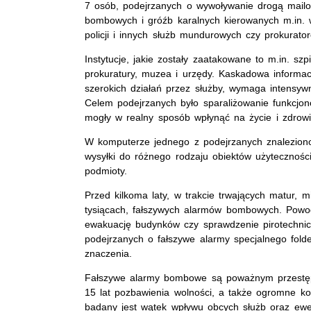
7 osób, podejrzanych o wywoływanie drogą mail
bombowych i gróźb karalnych kierowanych m.in. 
policji i innych służb mundurowych czy prokurato
Instytucje, jakie zostały zaatakowane to m.in. szpi
prokuratury, muzea i urzędy. Kaskadowa informa
szerokich działań przez służby, wymaga intensyw
Celem podejrzanych było sparaliżowanie funkcjonow
mogły w realny sposób wpłynąć na życie i zdrowi
W komputerze jednego z podejrzanych znaleziono
wysyłki do różnego rodzaju obiektów użyteczności p
podmioty.
Przed kilkoma laty, w trakcie trwających matur, 
tysiącach, fałszywych alarmów bombowych. Powodo
ewakuację budynków czy sprawdzenie pirotechnic
podejrzanych o fałszywe alarmy specjalnego fol
znaczenia.
Fałszywe alarmy bombowe są poważnym przestęp
15 lat pozbawienia wolności, a także ogromne ko
badany jest wątek wpływu obcych służb oraz ewen