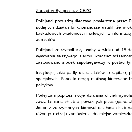
Zarząd w Bydgoszczy CBZC
Policjanci prowadzą śledztwo powierzone przez 
podjętych działań funkcjonariusze ustalili, że w 
kaskadowych wiadomości mailowych z informacj
adresatów.
Policjanci zatrzymali trzy osoby w wieku od 18 d
wywołania fałszywego alarmu, kradzież tożsamoś
zastosowano środek zapobiegawczy w postaci ty
Instytucje, jakie padły ofiarą ataków to szpitale, p
specjalnych. Ponadto drogą mailową kierowane b
polityków.
Podejrzani poprzez swoje działania chcieli wywo
zawiadamiania służb o poważnych przestępstwach,
Jeden z zatrzymanych kierował działania służb na
różnego rodzaju zamówienia do miejsc zamieszk