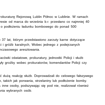
Prokuraturę Rejonową Lublin Północ w Lublinie. W ramach
okresie od marca do września b.r. przesłano co najmniej 40
ą o podłożeniu ładunku bombowego do ponad 500
o 37 lat, którym przedstawiono zarzuty karne dotyczące
ci i gróźb karalnych, Wobec jednego z podejrzanych
mczasowego aresztowania.
lacówki oświatowe, prokuratury, jednostki Policji i służb
yły groźby wobec prokuratorów, komendantów Policji czy
łać dużą reakcję służb. Doprowadzali do celowego fałszywego
 takich jak porwania, strzelaniny lub podłożenie bomby.
 inne osoby, podszywając się pod nie, realizował również
ania wybranych osób.