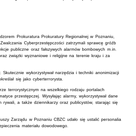
dzorem Prokuratura Prokuratury Regionalnej w Poznaniu,
 Zwalczania Cyberprzestępczości zatrzymali sprawcę gróźb
nkcje publiczne oraz fałszywych alarmów bombowych m.in.
az związki wyznaniowe i religijne na terenie kraju i za
Skutecznie wykorzystywał narzędzia i techniki anonimizacji
kreślał się jako cyberterrorysta.
rze terrorystycznym na wszelkiego rodzaju portalach
atyce przestępczej. Wysyłając alarmy, wykorzystywał dane
ywali, a także dziennikarzy oraz publicystów, starając się
iuszy Zarządu w Poznaniu CBZC udało się ustalić personalia
zpieczenia materiału dowodowego.