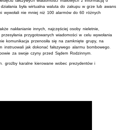
ziesięciu fałszywych wiadomości mailowych z informacją o
ziałania była wirtualna waluta do zakupu w grze lub awans
rzani wywołali nie mniej niż 100 alarmów do 60 różnych
akże nakłanianie innych, najczęściej osoby nieletnie,
 przesyłania przygotowanych wiadomości w celu wywołania
ie komunikacja przenosiła się na zamknięte grupy, na
m instruowali jak dokonać fałszywego alarmu bombowego.
odpowie za swoje czyny przed Sądem Rodzinnym.
.in. groźby karalne kierowane wobec prezydentów i