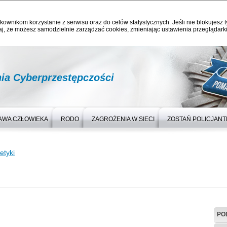
kownikom korzystanie z serwisu oraz do celów statystycznych. Jeśli nie blokujesz t
j, że możesz samodzielnie zarządzać cookies, zmieniając ustawienia przeglądarki
nia Cyberprzestępczości
AWA CZŁOWIEKA
RODO
ZAGROŻENIA W SIECI
ZOSTAŃ POLICJAN
etyki
PO