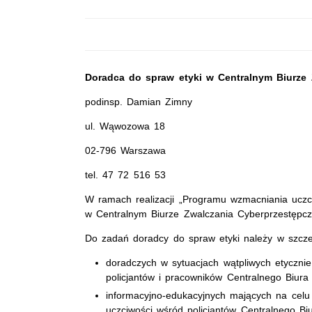
Doradca do spraw etyki w Centralnym Biurze 
podinsp. Damian Zimny
ul. Wąwozowa 18
02-796 Warszawa
tel. 47 72 516 53
W ramach realizacji „Programu wzmacniania uczciw
w Centralnym Biurze Zwalczania Cyberprzestępcz
Do zadań doradcy do spraw etyki należy w szcze
doradczych w sytuacjach wątpliwych etyczn
policjantów i pracowników Centralnego Biura
informacyjno-edukacyjnych mających na cel
uczciwości wśród policjantów Centralnego Bi