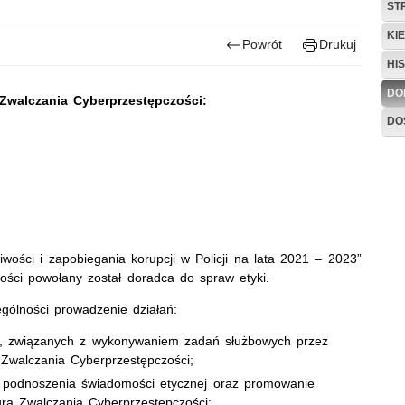
ST
KI
Powrót
Drukuj
HI
DO
Zwalczania Cyberprzestępczości:
DO
ości i zapobiegania korupcji w Policji na lata 2021 – 2023”
ości powołany został doradca do spraw etyki.
gólności prowadzenie działań:
ie, związanych z wykonywaniem zadań służbowych przez
 Zwalczania Cyberprzestępczości;
u podnoszenia świadomości etycznej oraz promowanie
ura Zwalczania Cyberprzestępczości;