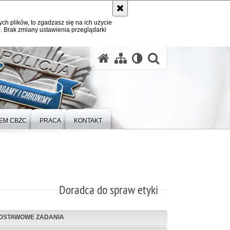
ych plików, to zgadzasz się na ich użycie
. Brak zmiany ustawienia przeglądarki
otwórz wysz
TEM CBZC
PRACA
KONTAKT
Doradca do spraw etyki
DSTAWOWE ZADANIA